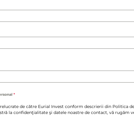
personal
*
elucrate de către Eurial Invest conform descrierii din Politica d
ră la confidenţialitate şi datele noastre de contact, vă rugăm ver